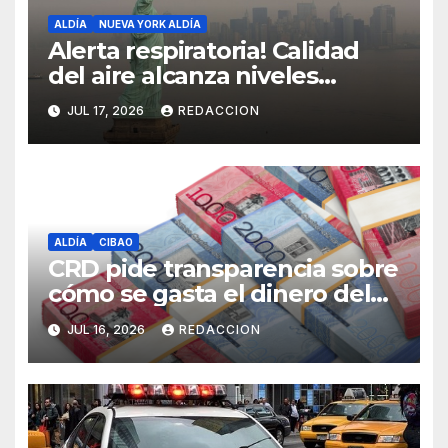
ALDÍA
NUEVA YORK ALDÍA
Alerta respiratoria! Calidad
del aire alcanza niveles
peligrosos en NYC
JUL 17, 2026
REDACCION
ALDÍA
CIBAO
CRD pide transparencia sobre
cómo se gasta el dinero del
Seguro Familiar de Salud
JUL 16, 2026
REDACCION