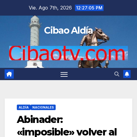
Saltar
Vie. Ago 7th, 2026
12:27:06 PM
al
contenido
Cibao Aldía
ALDÍA
NACIONALES
Abinader:
«imposible» volver al