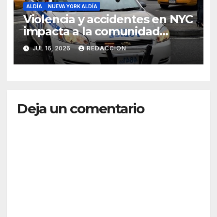
ALDÍA
NUEVA YORK ALDÍA
Violencia y accidentes en NYC
impacta a la comunidad
dominicana
JUL 16, 2026
REDACCION
Deja un comentario